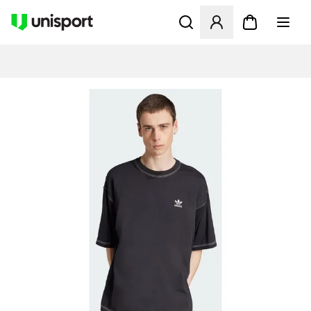
Åbner en Modal til at logge 