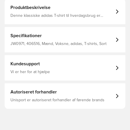
Produktbeskrivelse
Denne klassiske adidas T-shirt til hverdagsbrug er
fremstillet af blød og behagelig bomuldsjersey. Den løse
pasform giver masser af plads til bevægelse, og det lille
Trefoil-logo foran tilføjer et subtilt, sporty touch. Uanset
om du hænger ud eller er på vej ud, er denne T-shirt
Specifikationer
med sit stilrene og behagelige design en favorit til
afslapning. Oversize pasform Rund hals Hovedmateriale:
JW0971, 406516, Mænd, Voksne, adidas, T-shirts, Sort
100% Bomuld / Ribdel: 70% Bomuld / 30% Polyester(100%
Genbrugs)
Kundesupport
Vi er her for at hjælpe
Autoriseret forhandler
Unisport er autoriseret forhandler af førende brands