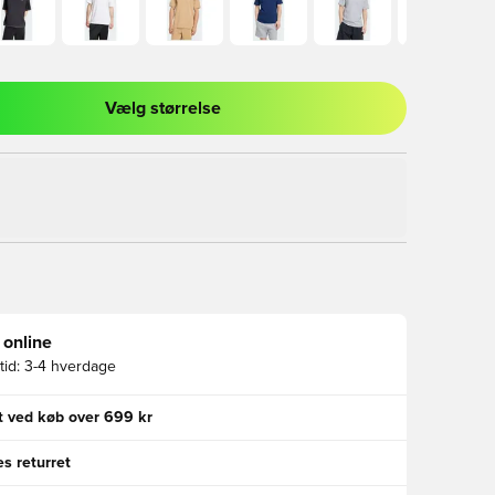
Vælg størrelse
l til at logge ind eller tilmelde dig som medlem
 online
id:
3-4 hverdage
gt ved køb over 699 kr
s returret