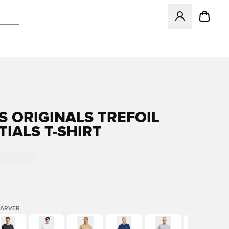
Åbner en Modal ti
S ORIGINALS TREFOIL
TIALS T-SHIRT
FARVER