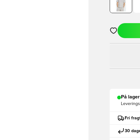
Åbner en Moda
På lager
Leveringst
Fri fra
30 dage