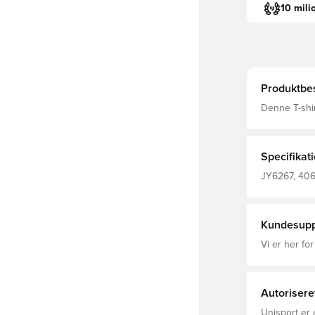
10 mili
Produktbes
Denne T-shir
et karakteris
lavet i blød
klassiske ru
ikon
Specifikat
JY6267, 406
Kundesupp
Vi er her for
Autorisere
Unisport er 