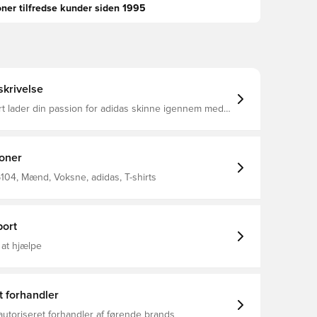
oner tilfredse kunder siden 1995
krivelse
t lader din passion for adidas skinne igennem med
tisk Trefoil-logo diskret placeret på brystet. Den er
 bomuldsjersey, der giver en behagelig følelse. Den
nde hals og almindelige pasform holder looket
isk. Almindelig pasform Rund hals 100 % bomuld
ioner
104, Mænd, Voksne, adidas, T-shirts
ort
 at hjælpe
t forhandler
autoriseret forhandler af førende brands