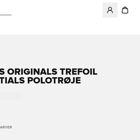
Åbner en Modal ti
S ORIGINALS TREFOIL
TIALS POLOTRØJE
FARVER