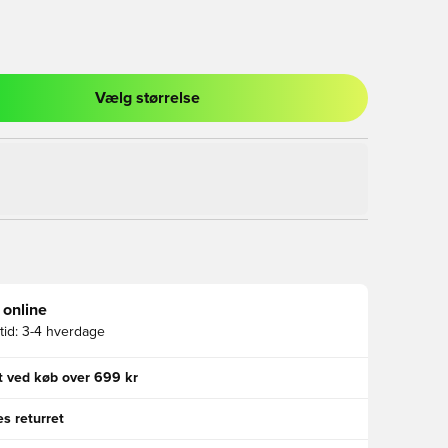
Vælg størrelse
l til at logge ind eller tilmelde dig som medlem
 online
id:
3-4 hverdage
gt ved køb over 699 kr
s returret