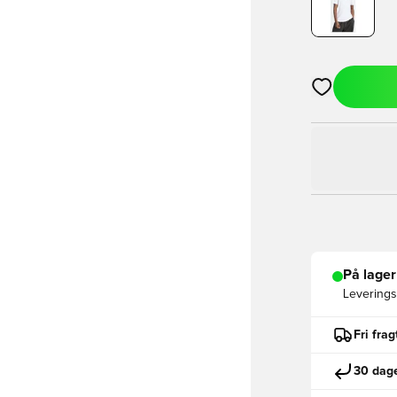
Åbner en Moda
På lager
Leveringst
Fri fra
30 dage