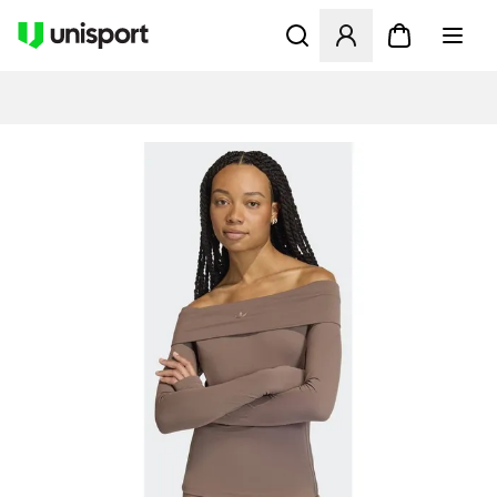
Åbner en Modal til at logge 