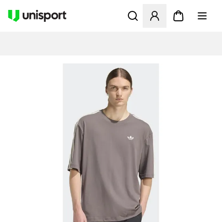
Åbner en Modal til at logge 