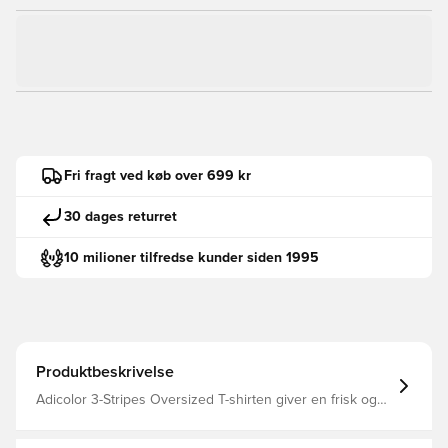
Fri fragt ved køb over 699 kr
30 dages returret
10 milioner tilfredse kunder siden 1995
Produktbeskrivelse
Adicolor 3-Stripes Oversized T-shirten giver en frisk og
livlig energi til uundværlig adidas-stil i et stykke tøj, der
nemt skiller sig ud og giver dit look en ubesværet