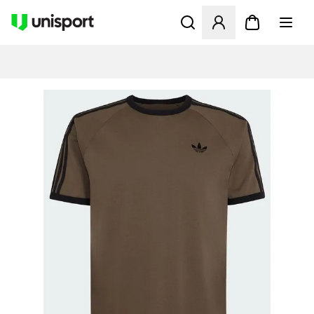
Åbner en Modal til at logge 