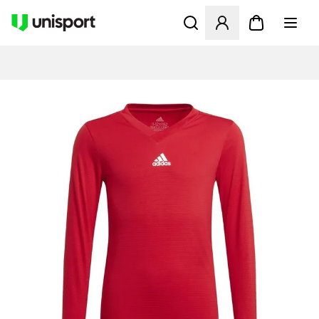
Åbner en Modal til at logge 