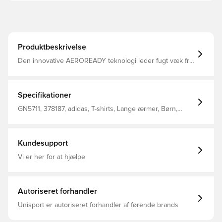
Produktbeskrivelse
Den innovative AEROREADY teknologi leder fugt væk fra
kroppen, så du efterlades komfortabel, tør og afkølet
Modellen er lavet med Primegreen, som er højtydende,
genanvendte materialer og baselayer af dette har
minimum 40% genanvendt indhold Compression fit
Specifikationer
Fremstillet i 83% genanvendt polyester og 17% elastan.
GN5711, 378187, adidas, T-shirts, Lange ærmer, Børn,
Forbliv tør, Kompression, Rød
Kundesupport
Vi er her for at hjælpe
Autoriseret forhandler
Unisport er autoriseret forhandler af førende brands