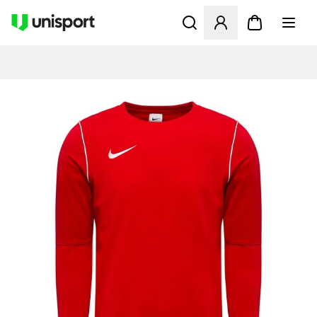
Åbner en Modal til at logge 