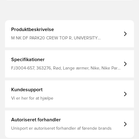
Produktbeskrivelse
M NK DF PARK20 CREW TOP R, UNIVERSITY
RED/WHITE/WHITE, XL
Specifikationer
FJ3004-657, 363276, Rød, Lange ærmer, Nike, Nike Park,
Mænd, Voksne, Sweatshirts, 100% Polyester
Kundesupport
Vi er her for at hjælpe
Autoriseret forhandler
Unisport er autoriseret forhandler af førende brands