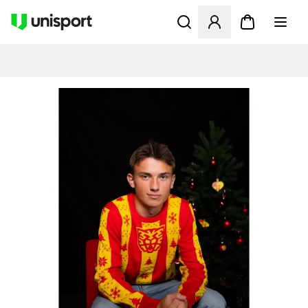
Åbner en Modal til at logge 