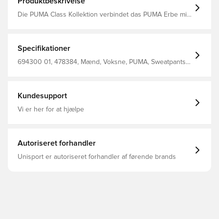
Produktbeskrivelse
Die PUMA Class Kollektion verbindet das PUMA Erbe mit
einer modernen Interpretation von College-Sport und
Americana-Ästhetik. Diese Jogginghose hat ein
Jacquardgewebe und grafische Details für einen
klassischen Look. Ein Kordelzug an der Taille ermöglicht
Specifikationer
eine individuelle Anpassung. Entworfen für: Lifestyle by
PUMA Passform: Regulär Länge: Regulär Geschlossene
694300 01, 478384, Mænd, Voksne, PUMA, Sweatpants,
Säume Hauptmaterial: Doubleface-Jacquard Gerippter
Sort
Bund mit Kordelzug und Metallenden außen Bundhöhe:
Mittel Taschen: Seitentasche Elastische Bündchen
Kundesupport
Vi er her for at hjælpe
Autoriseret forhandler
Unisport er autoriseret forhandler af førende brands