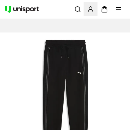
Åbner en Modal til at logge 