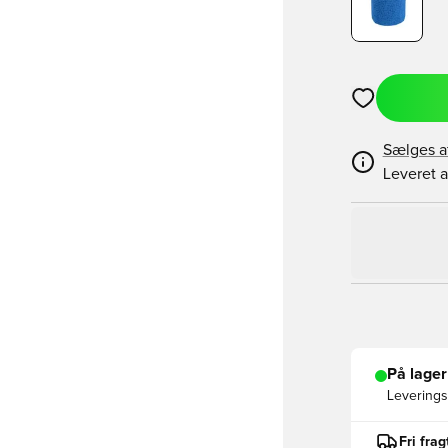
Åbner en Moda
Sælges a
Leveret a
På lager
Leveringst
Fri fra