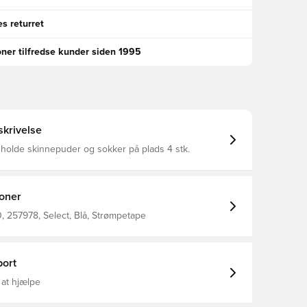
s returret
oner tilfredse kunder siden 1995
krivelse
t holde skinnepuder og sokker på plads 4 stk.
ioner
 257978, Select, Blå, Strømpetape
ort
 at hjælpe