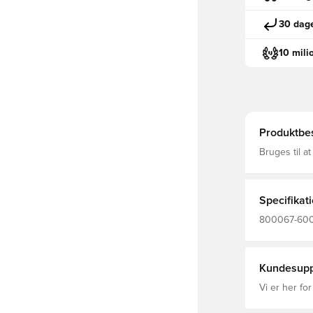
30 dage
10 mili
Produktbes
Bruges til a
Specifikat
800067-600,
Kundesupp
Vi er her for