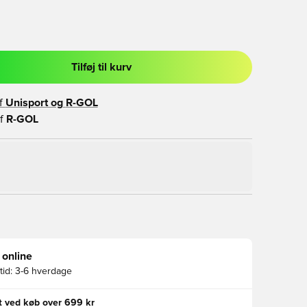
Tilføj til kurv
l til at logge ind eller tilmelde dig som medlem
f
Unisport og
R-GOL
f
R-GOL
 online
id:
3-6 hverdage
gt ved køb over 699 kr