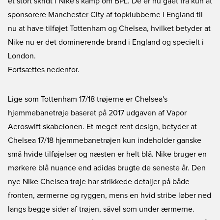
et stort skridt i Nike's kamp om BPL. De er nu gået fra kun at
sponsorere Manchester City af topklubberne i England til
nu at have tilføjet Tottenham og Chelsea, hvilket betyder at
Nike nu er det dominerende brand i England og specielt i
London.
Fortsættes nedenfor.
Lige som Tottenham 17/18 trøjerne er Chelsea's
hjemmebanetrøje baseret på 2017 udgaven af Vapor
Aeroswift skabelonen. Et meget rent design, betyder at
Chelsea 17/18 hjemmebanetrøjen kun indeholder ganske
små hvide tilføjelser og næsten er helt blå. Nike bruger en
mørkere blå nuance end adidas brugte de seneste år. Den
nye Nike Chelsea trøje har strikkede detaljer på både
fronten, ærmerne og ryggen, mens en hvid stribe løber ned
langs begge sider af trøjen, såvel som under ærmerne.