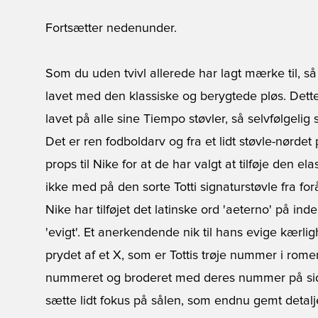
Fortsætter nedenunder.
Som du uden tvivl allerede har lagt mærke til, s
lavet med den klassiske og berygtede pløs. Dette e
lavet på alle sine Tiempo støvler, så selvfølgelig
Det er ren fodboldarv og fra et lidt støvle-nørdet
props til Nike for at de har valgt at tilføje den 
ikke med på den sorte Totti signaturstøvle fra for
Nike har tilføjet det latinske ord 'aeterno' på ind
'evigt'. Et anerkendende nik til hans evige kærli
prydet af et X, som er Tottis trøje nummer i rome
nummeret og broderet med deres nummer på siden. 
sætte lidt fokus på sålen, som endnu gemt detalje 