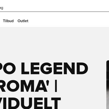
øg
Tilbud
Outlet
PO LEGEND
ROMA' |
VIDUELT