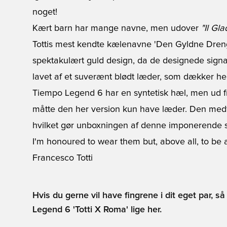
noget!
Kært barn har mange navne, men udover
"Il Gla
Tottis mest kendte kælenavne 'Den Gyldne Dreng'.
spektakulært guld design, da de designede signat
lavet af et suverænt blødt læder, som dækker hele
Tiempo Legend 6 har en syntetisk hæl, men ud fr
måtte den her version kun have læder. Den medfø
hvilket gør unboxningen af denne imponerende st
I'm honoured to wear them but, above all, to be 
Francesco Totti
Hvis du gerne vil have fingrene i dit eget par, s
Legend 6 'Totti X Roma' lige her.