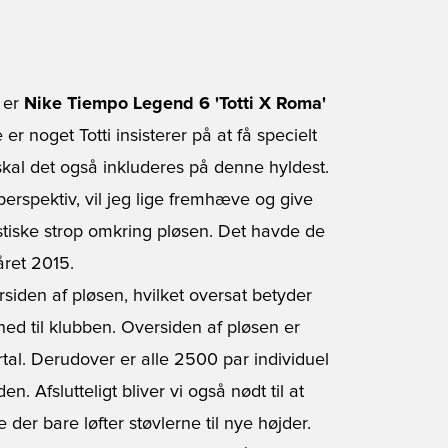
å er
Nike Tiempo Legend 6 'Totti X Roma'
r noget Totti insisterer på at få specielt
 skal det også inkluderes på denne hyldest.
 perspektiv, vil jeg lige fremhæve og give
elastiske strop omkring pløsen. Det havde de
året 2015.
ersiden af pløsen, hvilket oversat betyder
ghed til klubben. Oversiden af pløsen er
rtal. Derudover er alle 2500 par individuel
Afslutteligt bliver vi også nødt til at
der bare løfter støvlerne til nye højder.