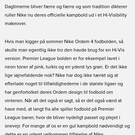
Dagtimerne bliver færre og færre og som tradition dikterer
ruller Nike nu deres officielle kampbold ud i et Hi-Visibility
makeover.
Hvis man kigger på sommer
Nike Ordem 4 fodbolden
, så
skulle man egentlig ikke tro den havde brug for en Hi-Vis
version. Premier League bolden er for eksempel lavet i
neon toner af pink, turkis og en yderst lys grøn. Er det ikke
lige iøjnefaldende nok? Nike har dog ikke tænkt sig at
efterlade noget til tilfældighederne i de største ligaer og
har genfortolket deres Ordem design til fodbold om
vinteren. Når alt det også er sagt, så er det også værd at
have med, at langt fra alle spiller fodbold på Premier
League baner, hvor de bliver nydeligt passet og plejet i
snevejr. For mange af os er en gul kampbold nødvendigt og
dette er en yderst velkommen tilføjelse af Nike