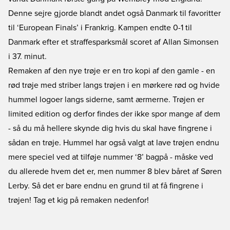
Denne sejre gjorde blandt andet også Danmark til favoritter
til ‘European Finals’ i Frankrig. Kampen endte 0-1 til
Danmark efter et straffesparksmål scoret af Allan Simonsen
i 37. minut.
Remaken af den nye trøje er en tro kopi af den gamle - en
rød trøje med striber langs trøjen i en mørkere rød og hvide
hummel logoer langs siderne, samt ærmerne. Trøjen er
limited edition
og derfor findes der ikke spor mange af dem
- så du må hellere skynde dig hvis du skal have fingrene i
sådan en trøje.
Hummel
har også valgt at lave trøjen endnu
mere speciel ved at tilføje nummer ‘8’ bagpå - måske ved
du allerede hvem det er, men nummer 8 blev båret af Søren
Lerby. Så det er bare endnu en grund til at få fingrene i
trøjen! Tag et kig på remaken nedenfor!