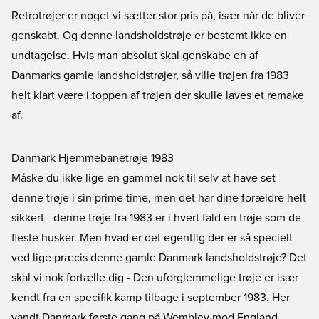
Retrotrøjer er noget vi sætter stor pris på, især når de bliver
genskabt. Og denne landsholdstrøje er bestemt ikke en
undtagelse. Hvis man absolut skal genskabe en af
Danmarks gamle landsholdstrøjer, så ville trøjen fra 1983
helt klart være i toppen af trøjen der skulle laves et remake
af.
Danmark Hjemmebanetrøje 1983
Måske du ikke lige en gammel nok til selv at have set
denne trøje i sin prime time, men det har dine forældre helt
sikkert - denne trøje fra 1983 er i hvert fald en trøje som de
fleste husker. Men hvad er det egentlig der er så specielt
ved lige præcis denne gamle
Danmark
landsholdstrøje? Det
skal vi nok fortælle dig - Den uforglemmelige trøje er især
kendt fra en specifik kamp tilbage i september 1983. Her
vandt Danmark første gang på Wembley mod England.