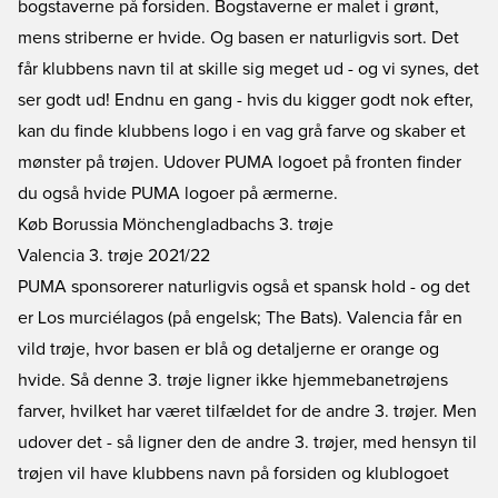
bogstaverne på forsiden. Bogstaverne er malet i grønt,
mens striberne er hvide. Og basen er naturligvis sort. Det
får klubbens navn til at skille sig meget ud - og vi synes, det
ser godt ud! Endnu en gang - hvis du kigger godt nok efter,
kan du finde klubbens logo i en vag grå farve og skaber et
mønster på trøjen. Udover PUMA logoet på fronten finder
du også hvide PUMA logoer på ærmerne.
Køb Borussia Mönchengladbachs 3. trøje
Valencia 3. trøje 2021/22
PUMA sponsorerer naturligvis også et spansk hold - og det
er Los murciélagos (på engelsk; The Bats). Valencia får en
vild trøje, hvor basen er blå og detaljerne er orange og
hvide. Så denne 3. trøje ligner ikke hjemmebanetrøjens
farver, hvilket har været tilfældet for de andre 3. trøjer. Men
udover det - så ligner den de andre 3. trøjer, med hensyn til
trøjen vil have klubbens navn på forsiden og klublogoet