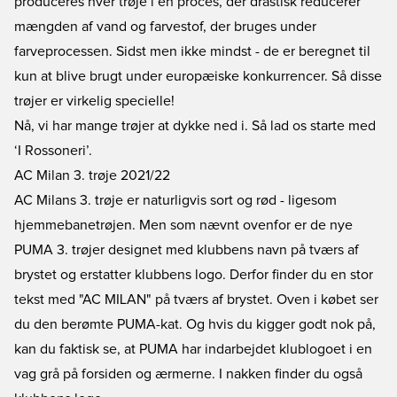
produceres hver trøje i en proces, der drastisk reducerer
mængden af vand og farvestof, der bruges under
farveprocessen. Sidst men ikke mindst - de er beregnet til
kun at blive brugt under europæiske konkurrencer. Så disse
trøjer er virkelig specielle!
Nå, vi har mange trøjer at dykke ned i. Så lad os starte med
‘I Rossoneri’.
AC Milan 3. trøje 2021/22
AC Milans 3. trøje er naturligvis sort og rød - ligesom
hjemmebanetrøjen. Men som nævnt ovenfor er de nye
PUMA 3. trøjer designet med klubbens navn på tværs af
brystet og erstatter klubbens logo. Derfor finder du en stor
tekst med "AC MILAN" på tværs af brystet. Oven i købet ser
du den berømte PUMA-kat. Og hvis du kigger godt nok på,
kan du faktisk se, at PUMA har indarbejdet klublogoet i en
vag grå på forsiden og ærmerne. I nakken finder du også