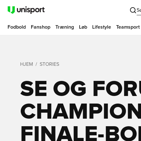
S
Fodbold
Fanshop
Træning
Løb
Lifestyle
Teamsport
HJEM
STORIES
SE OG FOR
CHAMPION
FINALE-BO