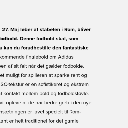
7. Maj løber af stabelen i Rom, bliver
fodbold
. Denne fodbold skal, som
u kan du forudbestille den fantastiske
 kommende finalebold om Adidas
n af sit felt når det gælder fodbolde.
 muligt for spilleren at sparke rent og
PSC-tekstur er en sofistikeret og ekstrem
mal kontakt mellem bold og fodboldstøvle.
 opleve at de har bedre greb i den nye
nsætningen er lavet specielt til Rom-
t er helt traditionel for det gamle