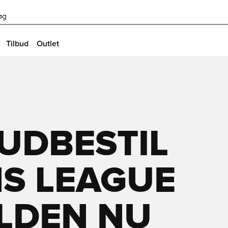
øg
Tilbud
Outlet
UDBESTIL
S LEAGUE
LDEN NU