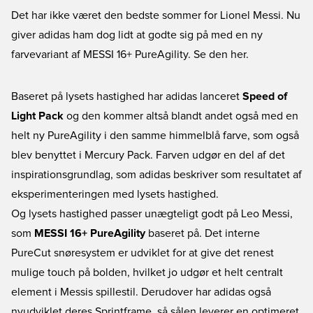
Det har ikke været den bedste sommer for Lionel Messi. Nu
giver adidas ham dog lidt at godte sig på med en ny
farvevariant af MESSI 16+ PureAgility. Se den her.
Baseret på lysets hastighed har adidas lanceret
Speed of
Light Pack
og den kommer altså blandt andet også med en
helt ny PureAgility i den samme himmelblå farve, som også
blev benyttet i Mercury Pack. Farven udgør en del af det
inspirationsgrundlag, som adidas beskriver som resultatet af
eksperimenteringen med lysets hastighed.
Og lysets hastighed passer unægteligt godt på Leo Messi,
som
MESSI 16+ PureAgility
baseret på. Det interne
PureCut snøresystem er udviklet for at give det renest
mulige touch på bolden, hvilket jo udgør et helt centralt
element i Messis spillestil. Derudover har adidas også
nyudviklet deres Sprintframe, så sålen leverer en optimeret