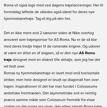
Roma vil også lege med ved dagens trøjelanceringer. Her til
formiddag løftede de således også sløret for deres nye
hjemmebanetrøje. Tag et kig på den her.
Det er ikke mere end 2 sæsoner siden at Nike overtog
ansvaret som trøjesponsor for AS Roma. Nu er de så klar
med deres tredje trøjer til de romerske krigere. Og udover
at være en stilet en af slagsen, så er den nye
AS Roma
trøje
designet med en diskret lille detalje, som jeg har det
ret fedt over.
Romas ny
hjemmebanetrøje
er lavet med små horisontale
striber, men hele designet er brudt op diagonalt hen over
trøjen. Inspirationen til det har man fundet i Colosseums
æstetiske fremtræden. Det asymmetriske snit er nemlig
præcis samme måde som Colosseum fremstår fra visse
vinkler og det synes jeg giver, den ellers simple Roma trøje,