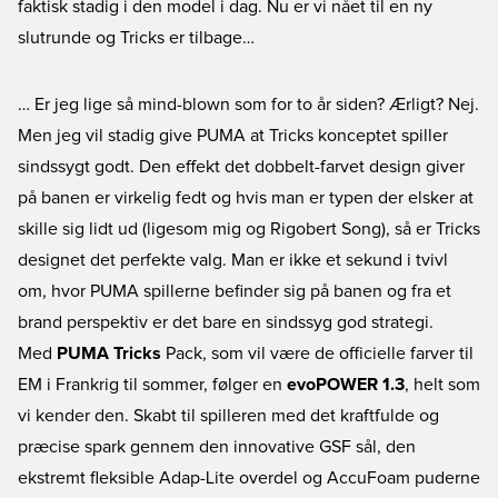
faktisk stadig i den model i dag. Nu er vi nået til en ny
slutrunde og Tricks er tilbage…
… Er jeg lige så mind-blown som for to år siden? Ærligt? Nej.
Men jeg vil stadig give PUMA at Tricks konceptet spiller
sindssygt godt. Den effekt det dobbelt-farvet design giver
på banen er virkelig fedt og hvis man er typen der elsker at
skille sig lidt ud (ligesom mig og Rigobert Song), så er Tricks
designet det perfekte valg. Man er ikke et sekund i tvivl
om, hvor PUMA spillerne befinder sig på banen og fra et
brand perspektiv er det bare en sindssyg god strategi.
Med
PUMA Tricks
Pack, som vil være de officielle farver til
EM i Frankrig til sommer, følger en
evoPOWER 1.3
, helt som
vi kender den. Skabt til spilleren med det kraftfulde og
præcise spark gennem den innovative GSF sål, den
ekstremt fleksible Adap-Lite overdel og AccuFoam puderne