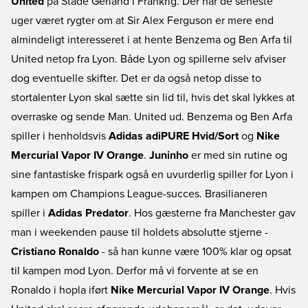
United
på Stade Gerland i Frankrig. Der har de seneste
uger været rygter om at Sir Alex Ferguson er mere end
almindeligt interesseret i at hente Benzema og Ben Arfa til
United netop fra Lyon. Både Lyon og spillerne selv afviser
dog eventuelle skifter. Det er da også netop disse to
stortalenter Lyon skal sætte sin lid til, hvis det skal lykkes at
overraske og sende Man. United ud. Benzema og Ben Arfa
spiller i henholdsvis
Adidas adiPURE Hvid/Sort
og
Nike
Mercurial Vapor IV Orange
.
Juninho
er med sin rutine og
sine fantastiske frispark også en uvurderlig spiller for Lyon i
kampen om Champions League-succes. Brasilianeren
spiller i
Adidas Predator
. Hos gæsterne fra Manchester gav
man i weekenden pause til holdets absolutte stjerne -
Cristiano Ronaldo
- så han kunne være 100% klar og opsat
til kampen mod Lyon. Derfor må vi forvente at se en
Ronaldo i hopla iført
Nike Mercurial Vapor IV Orange
. Hvis