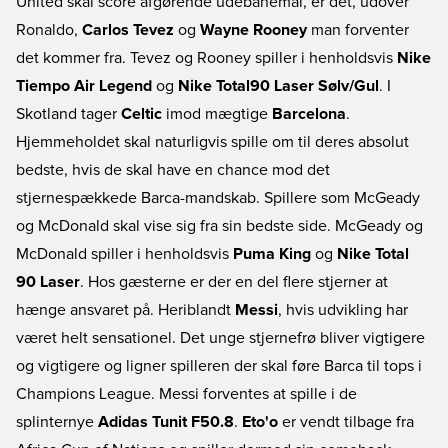
United skal score afgørende udebanemål, er det, udover
Ronaldo,
Carlos Tevez
og
Wayne Rooney
man forventer
det kommer fra. Tevez og Rooney spiller i henholdsvis
Nike
Tiempo Air Legend
og
Nike Total90 Laser Sølv/Gul
. I
Skotland tager
Celtic
imod mægtige
Barcelona
.
Hjemmeholdet skal naturligvis spille om til deres absolut
bedste, hvis de skal have en chance mod det
stjernespækkede Barca-mandskab. Spillere som McGeady
og McDonald skal vise sig fra sin bedste side. McGeady og
McDonald spiller i henholdsvis
Puma King
og
Nike Total
90 Laser
. Hos gæsterne er der en del flere stjerner at
hænge ansvaret på. Heriblandt
Messi
, hvis udvikling har
været helt sensationel. Det unge stjernefrø bliver vigtigere
og vigtigere og ligner spilleren der skal føre Barca til tops i
Champions League. Messi forventes at spille i de
splinternye
Adidas Tunit F50.8
.
Eto'o
er vendt tilbage fra