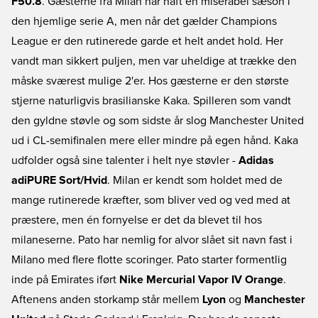
F50.8
. Gæsterne fra Milan har haft en miserabel sæson i
den hjemlige serie A, men når det gælder Champions
League er den rutinerede garde et helt andet hold. Her
vandt man sikkert puljen, men var uheldige at trække den
måske sværest mulige 2'er. Hos gæsterne er den største
stjerne naturligvis brasilianske Kaka. Spilleren som vandt
den gyldne støvle og som sidste år slog Manchester United
ud i CL-semifinalen mere eller mindre på egen hånd. Kaka
udfolder også sine talenter i helt nye støvler -
Adidas
adiPURE Sort/Hvid
. Milan er kendt som holdet med de
mange rutinerede kræfter, som bliver ved og ved med at
præstere, men én fornyelse er det da blevet til hos
milaneserne. Pato har nemlig for alvor slået sit navn fast i
Milano med flere flotte scoringer. Pato starter formentlig
inde på Emirates iført
Nike Mercurial Vapor IV Orange
.
Aftenens anden storkamp står mellem
Lyon
og
Manchester