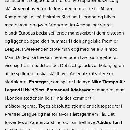
Champions League-debut for de nye topstøvler. Onsdag
står
Arsenal
over for de forsvarende mestre fra
Milan
.
Kampen spilles på Emirates Stadium i London og bliver
med garanti en gyser. Værterne fra Arsenal har været
blandt Europas bedst spillende mandskaber i denne sæson
og ligger da også klart nummer 1 i den engelske Premier
League. I weekenden tabte man dog med hele 0-4 mod
Man. United, så the Gunners er uden tvivl sultne efter at
vise sig fra sin bedste side. Det skal gå udover Milan, og en
af de spillere der skal slå til hvis Arsenal skal videre er
stortalentet
Fabregas
, som spiller i de nye
Nike Tiempo Air
Legend II Hvid/Sort
.
Emmanuel Adebayor
er manden, man
i London sætter sin lid til, når det kommer til
målscoringerne. Togos absolutte stjerne er delt topscorer i
Premier League og har for alvor slået igennem i år. Det
forventes at Adebayor stiller op i sin helt nye
Adidas Tunit