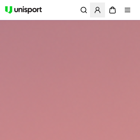
Åbner en Modal til at logge 
UNISPORT.DK - FODBOLDST