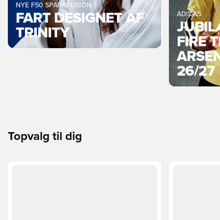
NYE F50 SPARKFUSION
FART DESIGNET AF
ADIDAS
JUBI
TRINITY
FIRE 
ARSEN
26/27
Topvalg til dig