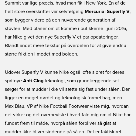
Summit var lige præcis, hvad man fik i New York. En af de
helt store overskrifter var selvfølgelig
Mercurial Superfly V
,
som bygger videre på den nuværende generation af
støvlen. Med planer om at komme i butikkerne i juni 2016,
har Nike givet den nye Superfly V et par opdateringer.
Blandt andet mere tekstur på overdelen for at give endnu
større friktion i mødet med bolden.
Udover Superfly V kunne Nike også løfte sløret for deres
spritnye
Anti-Clog
teknologi, som grundlæggende set
sørger for at mudder ikke vil sætte sig fast under sålen. Der
ligger en meget nørdet og teknologisk formel bag, men
Max Blau, VP af Nike Football Footwear viste mig, hvordan
det virker og det overbeviste i hvert fald mig om at Nike har
fundet frem til måde, hvorpå sålen forbliver så glat at
mudder ikke bliver siddende på sålen. Det er faktisk ret