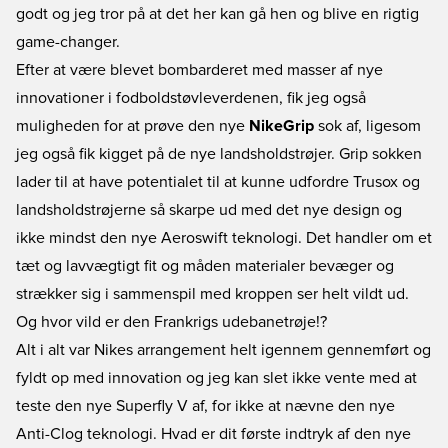
godt og jeg tror på at det her kan gå hen og blive en rigtig
game-changer.
Efter at være blevet bombarderet med masser af nye
innovationer i fodboldstøvleverdenen, fik jeg også
muligheden for at prøve den nye
NikeGrip
sok af, ligesom
jeg også fik kigget på de nye landsholdstrøjer. Grip sokken
lader til at have potentialet til at kunne udfordre Trusox og
landsholdstrøjerne så skarpe ud med det nye design og
ikke mindst den nye Aeroswift teknologi. Det handler om et
tæt og lavvægtigt fit og måden materialer bevæger og
strækker sig i sammenspil med kroppen ser helt vildt ud.
Og hvor vild er den Frankrigs udebanetrøje!?
Alt i alt var Nikes arrangement helt igennem gennemført og
fyldt op med innovation og jeg kan slet ikke vente med at
teste den nye Superfly V af, for ikke at nævne den nye
Anti-Clog teknologi. Hvad er dit første indtryk af den nye