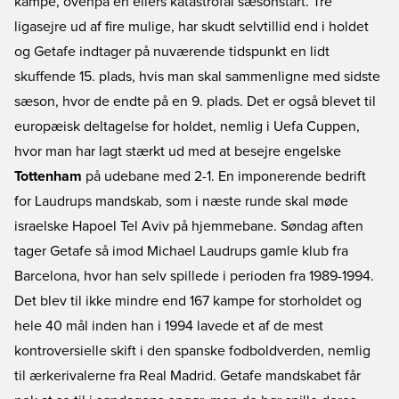
kampe, ovenpå en ellers katastrofal sæsonstart. Tre
ligasejre ud af fire mulige, har skudt selvtillid end i holdet
og Getafe indtager på nuværende tidspunkt en lidt
skuffende 15. plads, hvis man skal sammenligne med sidste
sæson, hvor de endte på en 9. plads. Det er også blevet til
europæisk deltagelse for holdet, nemlig i Uefa Cuppen,
hvor man har lagt stærkt ud med at besejre engelske
Tottenham
på udebane med 2-1. En imponerende bedrift
for Laudrups mandskab, som i næste runde skal møde
israelske Hapoel Tel Aviv på hjemmebane. Søndag aften
tager Getafe så imod Michael Laudrups gamle klub fra
Barcelona, hvor han selv spillede i perioden fra 1989-1994.
Det blev til ikke mindre end 167 kampe for storholdet og
hele 40 mål inden han i 1994 lavede et af de mest
kontroversielle skift i den spanske fodboldverden, nemlig
til ærkerivalerne fra Real Madrid. Getafe mandskabet får