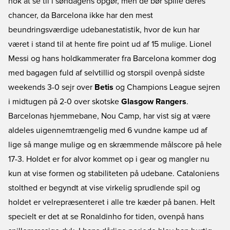
nok at se til i søndagens opgør, men de bør spille deres
chancer, da Barcelona ikke har den mest
beundringsværdige udebanestatistik, hvor de kun har
været i stand til at hente fire point ud af 15 mulige. Lionel
Messi og hans holdkammerater fra Barcelona kommer dog
med bagagen fuld af selvtillid og storspil ovenpå sidste
weekends 3-0 sejr over
Betis
og Champions League sejren
i midtugen på 2-0 over skotske
Glasgow Rangers
.
Barcelonas hjemmebane, Nou Camp, har vist sig at være
aldeles uigennemtrængelig med 6 vundne kampe ud af
lige så mange mulige og en skræmmende målscore på hele
17-3. Holdet er for alvor kommet op i gear og mangler nu
kun at vise formen og stabiliteten på udebane. Cataloniens
stolthed er begyndt at vise virkelig sprudlende spil og
holdet er velrepræsenteret i alle tre kæder på banen. Helt
specielt er det at se Ronaldinho for tiden, ovenpå hans