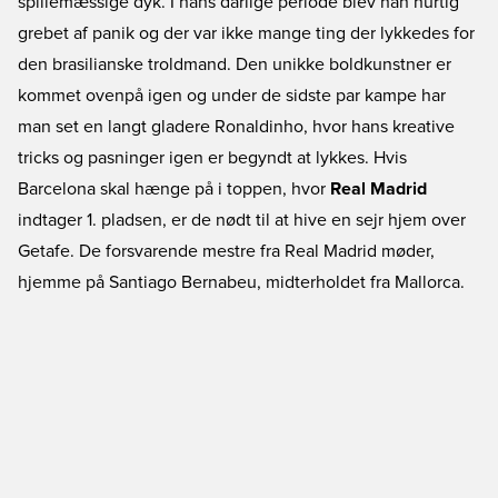
spillemæssige dyk. I hans dårlige periode blev han hurtig
grebet af panik og der var ikke mange ting der lykkedes for
den brasilianske troldmand. Den unikke boldkunstner er
kommet ovenpå igen og under de sidste par kampe har
man set en langt gladere Ronaldinho, hvor hans kreative
tricks og pasninger igen er begyndt at lykkes. Hvis
Barcelona skal hænge på i toppen, hvor
Real Madrid
indtager 1. pladsen, er de nødt til at hive en sejr hjem over
Getafe. De forsvarende mestre fra Real Madrid møder,
hjemme på Santiago Bernabeu, midterholdet fra Mallorca.