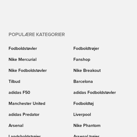
POPULÆRE KATEGORIER
Fodboldstøvler
Fodboldtrøjer
Nike Mercurial
Fanshop
Nike Fodboldstøvler
Nike Breakout
Tilbud
Barcelona
adidas F50
adidas Fodboldstøvler
Manchester United
Fodboldtøj
adidas Predator
Liverpool
Arsenal
Nike Phantom
Landsholdstrøjer
Arsenal trøjer