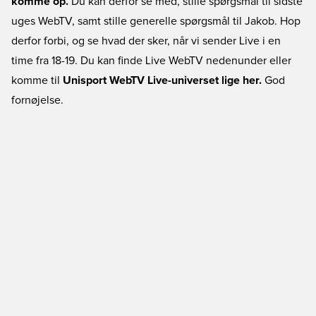
komme op.
Du kan derfor se med, stille spørgsmål til sidste
uges WebTV, samt stille generelle spørgsmål til Jakob. Hop
derfor forbi, og se hvad der sker, når vi sender Live i en
time fra 18-19. Du kan finde Live WebTV nedenunder eller
komme til
Unisport WebTV Live-universet lige her.
God
fornøjelse.