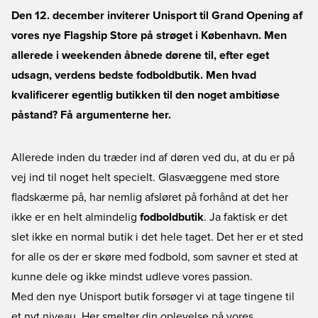
Den 12. december inviterer Unisport til Grand Opening af
vores nye Flagship Store på strøget i København. Men
allerede i weekenden åbnede dørene til, efter eget
udsagn, verdens bedste fodboldbutik. Men hvad
kvalificerer egentlig butikken til den noget ambitiøse
påstand? Få argumenterne her.
Allerede inden du træder ind af døren ved du, at du er på
vej ind til noget helt specielt. Glasvæggene med store
fladskærme på, har nemlig afsløret på forhånd at det her
ikke er en helt almindelig
fodboldbutik
. Ja faktisk er det
slet ikke en normal butik i det hele taget. Det her er et sted
for alle os der er skøre med fodbold, som savner et sted at
kunne dele og ikke mindst udleve vores passion.
Med den nye Unisport butik forsøger vi at tage tingene til
et nyt niveau. Her smelter din oplevelse på vores