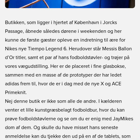
Butikken, som ligger i hjertet af København i Jorcks
Passage, åbnede således dørene i weekenden og her
kunne de første gæster opleve en indretning til ære for
Nikes nye
Tiempo Legend 6
. Herudover står Messis Ballon
d’Or titler, samt et par af hans fodboldstøvler- og trøjer på
vores vægudstilling. Her er de placeret i fine glasbokse,
sammen med en masse af de prototyper der har ledet
adidas frem til, hvor de er i dag med de nye
X
og
ACE
Primeknit.
Nej denne butik er ikke som alle de andre. I kælderen
venter et lille kunstgræsbelagt fodboldbur, hvor du kan
prøve fodboldstøvlerne og se om du er enig med JayMikes
dom af dem. Og skulle du have misset hans seneste
anmeldelse kan du tjekke den ud på en af de tablets, som