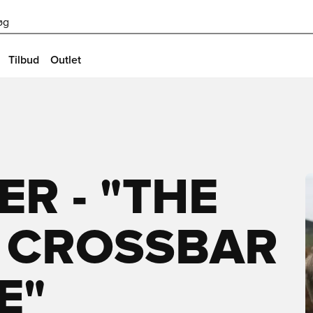
øg
Tilbud
Outlet
ER - "THE
 CROSSBAR
E"