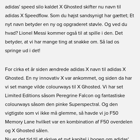
adidas' speed silo kaldet X Ghosted skifter nu navn til
adidas X Speedflow. Som du højst sandsynigt har gættet; Et
nyt navn betyder en ny og opgraderet støvle. Og ved du
hvad? Lionel Messi kommer også til at spille i den. Det
betyder, at vi har mange ting at snakke om. Så lad os
springe ud i det!
For cirka et år siden ændrede adidas X navn til adidas X
Ghosted. En ny innovativ X var ankommet, og siden da har
vi set mange vilde colourways til X Ghosted. Vi har set
Limited Editions såsom
Peregrine Falcon
og fantastiske
colourways såsom den pinke
Superspectral
. Og den
vigtigste som vi ikke må glemme, så havde vi jo
F50
Memory Lane
hvilket var en kombination af F50 overdelen
og X Ghosted sålen.
Nu er det tid til at skrive et nyt kapitel i bogen om adidas'