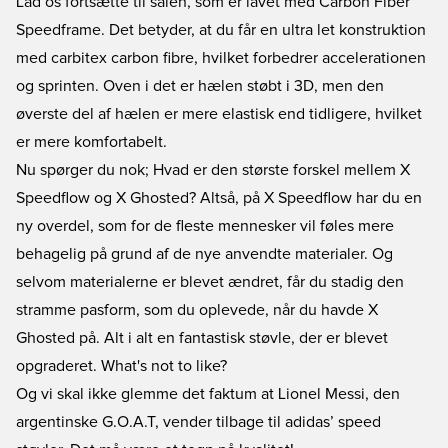
Lad os fortsætte til sålen, som er lavet med Carbon Fiber
Speedframe. Det betyder, at du får en ultra let konstruktion
med carbitex carbon fibre, hvilket forbedrer accelerationen
og sprinten. Oven i det er hælen støbt i 3D, men den
øverste del af hælen er mere elastisk end tidligere, hvilket
er mere komfortabelt.
Nu spørger du nok; Hvad er den største forskel mellem X
Speedflow og X Ghosted? Altså, på X Speedflow har du en
ny overdel, som for de fleste mennesker vil føles mere
behagelig på grund af de nye anvendte materialer. Og
selvom materialerne er blevet ændret, får du stadig den
stramme pasform, som du oplevede, når du havde X
Ghosted på. Alt i alt en fantastisk støvle, der er blevet
opgraderet. What's not to like?
Og vi skal ikke glemme det faktum at
Lionel Messi
, den
argentinske G.O.A.T, vender tilbage til adidas’ speed