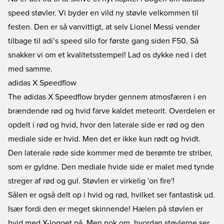
speed støvler. Vi byder en vild ny støvle velkommen til
festen. Den er så vanvittigt, at selv
Lionel Messi
vender
tilbage til adi’s speed silo for første gang siden F50. Så
snakker vi om et kvalitetsstempel! Lad os dykke ned i det
med samme.
adidas X Speedflow
The
adidas X Speedflow
bryder gennem atmosfæren i en
brændende rød og hvid farve kaldet meteorit. Overdelen er
opdelt i rød og hvid, hvor den laterale side er rød og den
mediale side er hvid. Men det er ikke kun rødt og hvidt.
Den laterale røde side kommer med de berømte tre striber,
som er gyldne. Den mediale hvide side er malet med tynde
streger af rød og gul. Støvlen er virkelig 'on fire'!
Sålen er også delt op i hvid og rød, hvilket ser fantastisk ud.
Især fordi den er meget skinnende! Hælen på støvlen er
hvid med X-logoet på. Men nok om, hvordan støvlerne ser