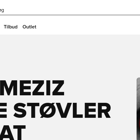
øg
Tilbud
Outlet
MEZIZ
YE STØVLER
OAT