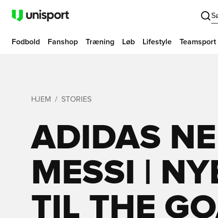
S
Fodbold
Fanshop
Træning
Løb
Lifestyle
Teamsport
HJEM
STORIES
ADIDAS NE
MESSI | N
TIL THE G