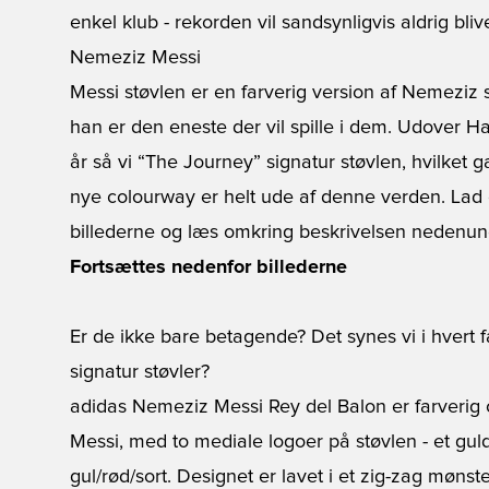
enkel klub - rekorden vil sandsynligvis aldrig bli
Nemeziz Messi
Messi støvlen er en farverig version af
Nemeziz s
han er den eneste der vil spille i dem. Udover H
år så vi
“The Journey”
signatur støvlen, hvilket 
nye colourway er helt ude af denne verden. Lad o
billederne og læs omkring beskrivelsen nedenun
Fortsættes nedenfor billederne
Er de ikke bare betagende? Det synes vi i hvert 
signatur støvler?
adidas Nemeziz Messi Rey del Balon
er farverig
Messi, med to mediale logoer på støvlen - et gul
gul/rød/sort. Designet er lavet i et zig-zag mønste