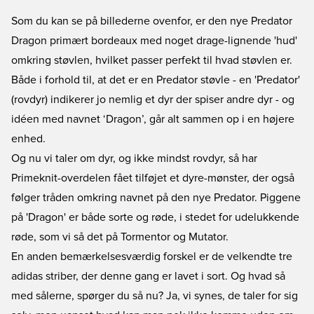
Som du kan se på billederne ovenfor, er den nye
Predator
Dragon
primært bordeaux med noget drage-lignende 'hud'
omkring støvlen, hvilket passer perfekt til hvad støvlen er.
Både i forhold til, at det er en Predator støvle - en 'Predator'
(rovdyr) indikerer jo nemlig et dyr der spiser andre dyr - og
idéen med navnet ‘Dragon’, går alt sammen op i en højere
enhed.
Og nu vi taler om dyr, og ikke mindst rovdyr, så har
Primeknit-overdelen fået tilføjet et dyre-mønster, der også
følger tråden omkring navnet på den nye Predator. Piggene
på 'Dragon' er både sorte og røde, i stedet for udelukkende
røde, som vi så det på
Tormentor
og
Mutator
.
En anden bemærkelsesværdig forskel er de velkendte tre
adidas striber, der denne gang er lavet i sort. Og hvad så
med sålerne, spørger du så nu? Ja, vi synes, de taler for sig