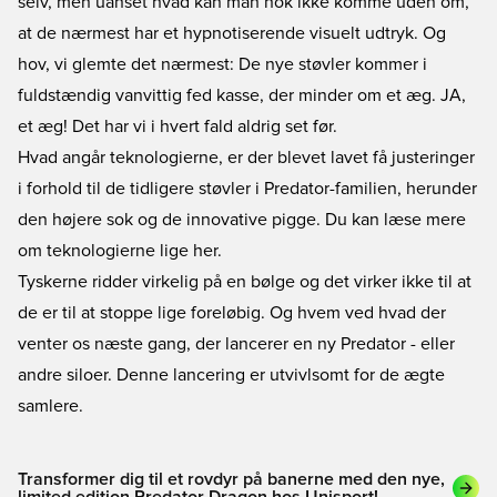
selv, men uanset hvad kan man nok ikke komme uden om,
at de nærmest har et hypnotiserende visuelt udtryk. Og
hov, vi glemte det nærmest: De nye støvler kommer i
fuldstændig vanvittig fed kasse, der minder om et æg. JA,
et æg! Det har vi i hvert fald aldrig set før.
Hvad angår teknologierne, er der blevet lavet få justeringer
i forhold til de tidligere støvler i Predator-familien, herunder
den højere sok og de innovative pigge. Du kan læse mere
om teknologierne
lige her
.
Tyskerne ridder virkelig på en bølge og det virker ikke til at
de er til at stoppe lige foreløbig. Og hvem ved hvad der
venter os næste gang, der lancerer en ny Predator - eller
andre siloer. Denne lancering er utvivlsomt for de ægte
samlere.
Transformer dig til et rovdyr på banerne med den nye,