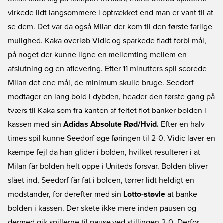
virkede lidt langsommere i optrækket end man er vant til at
se dem. Det var da også Milan der kom til den første farlige
mulighed. Kaka overløb Vidic og sparkede fladt forbi mål,
på noget der kunne ligne en mellemting mellem en
afslutning og en aflevering. Efter 11 minutters spil scorede
Milan det ene mål, de minimum skulle bruge. Seedorf
modtager en lang bold i dybden, header den første gang på
tværs til Kaka som fra kanten af feltet flot banker bolden i
kassen med sin
Adidas Absolute Rød/Hvid.
Efter en halv
times spil kunne Seedorf øge føringen til 2-0. Vidic laver en
kæmpe fejl da han glider i bolden, hvilket resulterer i at
Milan får bolden helt oppe i Uniteds forsvar. Bolden bliver
slået ind, Seedorf får fat i bolden, tørrer lidt heldigt en
modstander, for derefter med sin
Lotto-støvle
at banke
bolden i kassen. Der skete ikke mere inden pausen og
dermed gik spillerne til pause ved stillingen 2-0. Derfor