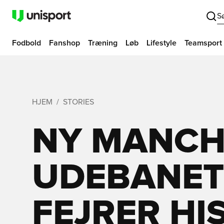
S
Fodbold
Fanshop
Træning
Løb
Lifestyle
Teamsport
HJEM
STORIES
NY MANCH
UDEBANETR
FEJRER HI