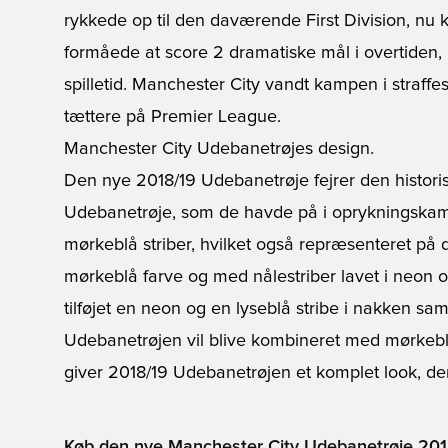
rykkede op til den daværende First Division, nu
formåede at score 2 dramatiske mål i overtiden,
spilletid. Manchester City vandt kampen i straff
tættere på Premier League.
Manchester City Udebanetrøjes design.
Den nye 2018/19 Udebanetrøje fejrer den histori
Udebanetrøje, som de havde på i oprykningskam
mørkeblå striber, hvilket også repræsenteret på 
mørkeblå farve og med nålestriber lavet i neon o
tilføjet en neon og en lyseblå stribe i nakken sam
Udebanetrøjen vil blive kombineret med mørkeblå
giver 2018/19 Udebanetrøjen et komplet look, der
Køb den nye Manchester City Udebanetrøje 2018/