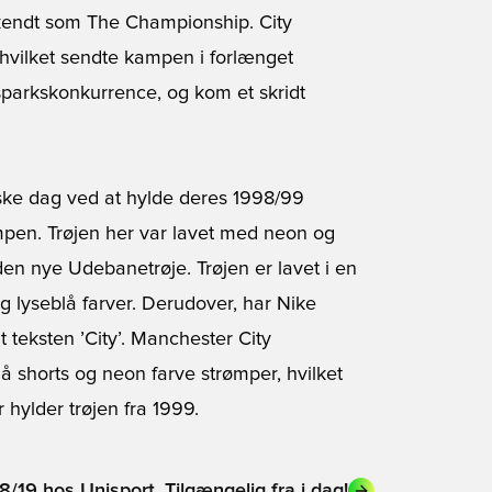
 kendt som The Championship. City
 hvilket sendte kampen i forlænget
esparkskonkurrence, og kom et skridt
ske dag ved at hylde deres 1998/99
pen. Trøjen her var lavet med neon og
den nye Udebanetrøje. Trøjen er lavet i en
g lyseblå farver. Derudover, har Nike
t teksten ’City’. Manchester City
 shorts og neon farve strømper, hvilket
 hylder trøjen fra 1999.
19 hos Unisport. Tilgængelig fra i dag!