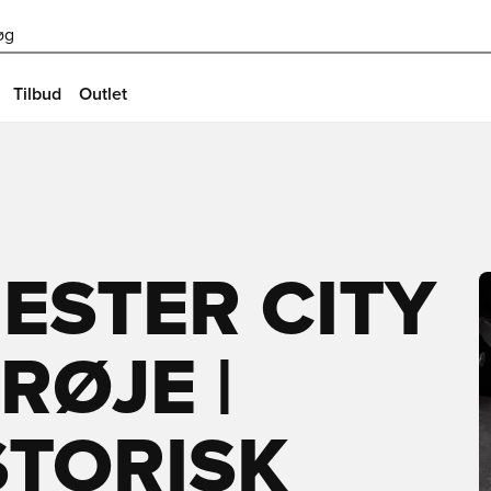
øg
Tilbud
Outlet
ESTER CITY
ØJE |
STORISK