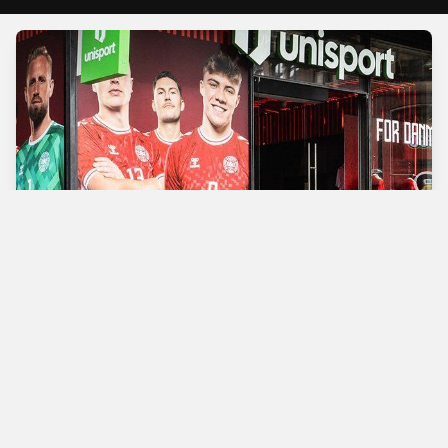
Verdens bedste
fodboldbutik
Man - Tors
10.00 - 18.00
Fre
10.00 - 19.00