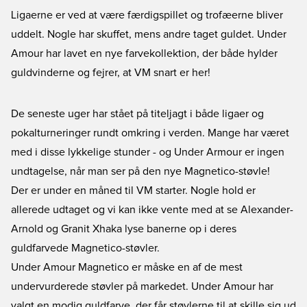
Ligaerne er ved at være færdigspillet og trofæerne bliver
uddelt. Nogle har skuffet, mens andre taget guldet. Under
Amour har lavet en nye farvekollektion, der både hylder
guldvinderne og fejrer, at VM snart er her!
De seneste uger har stået på titeljagt i både ligaer og
pokalturneringer rundt omkring i verden. Mange har været
med i disse lykkelige stunder - og Under Armour er ingen
undtagelse, når man ser på den nye Magnetico-støvle!
Der er under en måned til VM starter. Nogle hold er
allerede udtaget og vi kan ikke vente med at se Alexander-
Arnold og Granit Xhaka lyse banerne op i deres
guldfarvede Magnetico-støvler.
Under Amour Magnetico er måske en af de mest
undervurderede støvler på markedet. Under Amour har
valgt en modig guldfarve, der får støvlerne til at skille sig ud