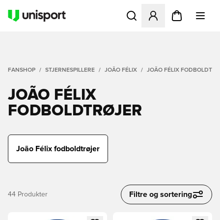
Åbner en Modal til at logge 
FANSHOP
STJERNESPILLERE
JOÃO FÉLIX
JOÃO FÉLIX FODBOLDTR
JOÃO FÉLIX
FODBOLDTRØJER
João Félix fodboldtrøjer
Filtre og sortering
44
Produkter