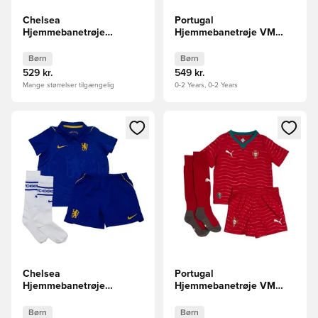
Chelsea
Portugal
Hjemmebanetrøje
Hjemmebanetrøje VM
2026/27 Baby-Kit Børn
2026 Baby-Kit Børn
Børn
Børn
529 kr.
549 kr.
Mange størrelser tilgængelig
0-2 Years, 0-2 Years
Åbner en Modal til at logge ind eller tilmelde dig som medle
Åbner en Modal til at logge i
Chelsea
Portugal
Hjemmebanetrøje
Hjemmebanetrøje VM
2026/27 Mini-Kit Børn
2026 Mini-Kit Børn
Børn
Børn