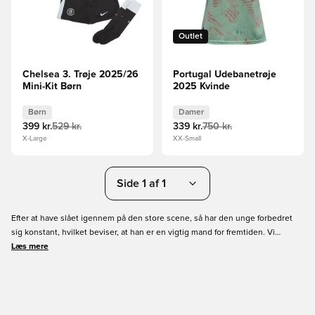
Outlet
Chelsea 3. Trøje 2025/26
Portugal Udebanetrøje
Mini-Kit Børn
2025 Kvinde
Børn
Damer
399 kr.
529 kr.
339 kr.
750 kr.
X-Large
XX-Small
Side 1 af 1
Efter at have slået igennem på den store scene, så har den unge forbedret
sig konstant, hvilket beviser, at han er en vigtig mand for fremtiden. Vi
tilbyder både hjemme-, ude- og tredjetrøjen i alle størrelser. Få dit nye
Læs mere
fodboldudstyr online hos Unisport!