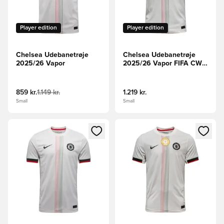
Player edition
Player edition
Chelsea Udebanetrøje
Chelsea Udebanetrøje
2025/26 Vapor
2025/26 Vapor FIFA CWC
2025 Champions Badge
859 kr.
1.149 kr.
1.219 kr.
Small
Small
Åbner en Modal til at logge ind eller tilmelde dig som medle
Åbner en Modal til at logge i