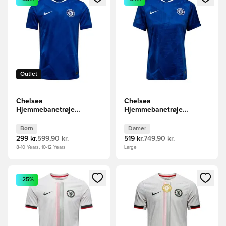
Outlet
Chelsea
Chelsea
Hjemmebanetrøje
Hjemmebanetrøje
2025/26 Børn
2025/26 Kvinde
Børn
Damer
299 kr.
599,90 kr.
519 kr.
749,90 kr.
8-10 Years, 10-12 Years
Large
Åbner en Modal til at logge ind eller tilmelde dig som medle
Åbner en Modal til at logge i
-25%