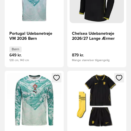
Portugal Udebanetrøje
Chelsea Udebanetrøje
VM 2026 Børn
2026/27 Lange Ærmer
Børn
649 kr.
879 kr.
128 cm, 140 cm
Mange størrelser tilgængelig
Åbner en Modal til at logge ind eller tilmelde dig som medle
Åbner en Modal til at logge i