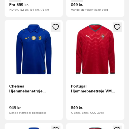
Fra
599 kr.
649 kr.
140 cm, 152 cm, 164 cm, 176 cm
Mange størrelser tilgængelig
Åbner en Modal til at logge ind eller tilmelde dig som medle
Åbner en Modal til at logge i
Chelsea
Portugal
Hjemmebanetrøje
Hjemmebanetrøje VM
2026/27 Lange Ærmer
2026 Lange Ærmer
FIFA CWC 2025
Champions Badge
949 kr.
849 kr.
Mange størrelser tilgængelig
X-Small, Small, XXX-Large
Åbner en Modal til at logge ind eller tilmelde dig som medle
Åbner en Modal til at logge i