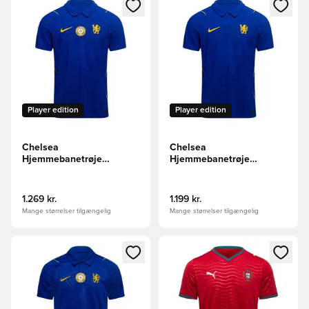
Åbner en Modal til at logge ind eller tilmelde dig som medle
Åbner en Modal til at logge i
Player edition
Player edition
Chelsea
Chelsea
Hjemmebanetrøje
Hjemmebanetrøje
2026/27 Aero-FIT
2026/27 Aero-FIT
Authentic FIFA CWC
Authentic
2025 Champions Badge
1.269 kr.
1.199 kr.
Mange størrelser tilgængelig
Mange størrelser tilgængelig
Åbner en Modal til at logge ind eller tilmelde dig som medle
Åbner en Modal til at logge i