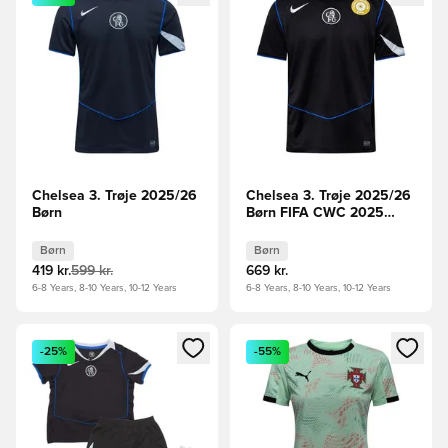
Chelsea 3. Trøje 2025/26
Chelsea 3. Trøje 2025/26
Børn
Børn FIFA CWC 2025
Champions Badge
Børn
Børn
419 kr.
599 kr.
669 kr.
6-8 Years, 8-10 Years, 10-12 Years
6-8 Years, 8-10 Years, 10-12 Years
Åbner en Modal til at logge ind eller tilmelde dig som medle
Åbner en Modal til at logge i
-25%
-55%