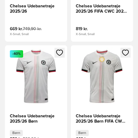
Chelsea Udebanetrøje
Chelsea Udebanetrøje
2025/26
2025/26 FIFA CWC 2025
Champions Badge
669 kr.
749,90 kr.
819 kr.
X-Small, Small
X-Small, Small
Åbner en Modal til at logge ind eller tilmelde dig som medle
Åbner en Modal til at logge i
-40%
Chelsea Udebanetrøje
Chelsea Udebanetrøje
2025/26 Børn
2025/26 Børn FIFA CWC
2025 Champions Badge
Børn
Børn