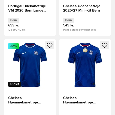
Portugal Udebanetrøje
Chelsea Udebanetrøje
VM 2026 Børn Lange
2026/27 Mini-Kit Børn
Ærmer
Børn
Børn
699 kr.
549 kr.
128 cm, 140 cm
Mange størrelser tilgængelig
Åbner en Modal til at logge ind eller tilmelde dig som medle
Åbner en Modal til at logge i
-51%
Outlet
Chelsea
Chelsea
Hjemmebanetrøje
Hjemmebanetrøje
2025/26
2025/26 FIFA CWC 2025
Champions Badge