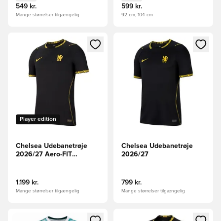
549 kr.
599 kr.
Mange størrelser tilgængelig
92 cm, 104 cm
Åbner en Modal til at logge ind eller tilmelde dig som medle
Åbner en Modal til at logge i
Player edition
Chelsea Udebanetrøje
Chelsea Udebanetrøje
2026/27 Aero-FIT
2026/27
Authentic
1.199 kr.
799 kr.
Mange størrelser tilgængelig
Mange størrelser tilgængelig
Åbner en Modal til at logge ind eller tilmelde dig som medle
Åbner en Modal til at logge i