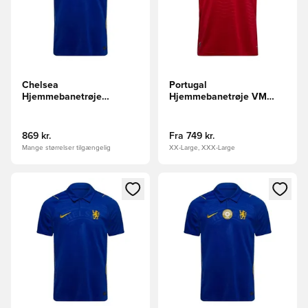
Chelsea
Portugal
Hjemmebanetrøje
Hjemmebanetrøje VM
2026/27 FIFA CWC 2025
2026
Champions Badge
869 kr.
Fra
749 kr.
Mange størrelser tilgængelig
XX-Large, XXX-Large
Åbner en Modal til at logge ind eller tilmelde dig som medle
Åbner en Modal til at logge i