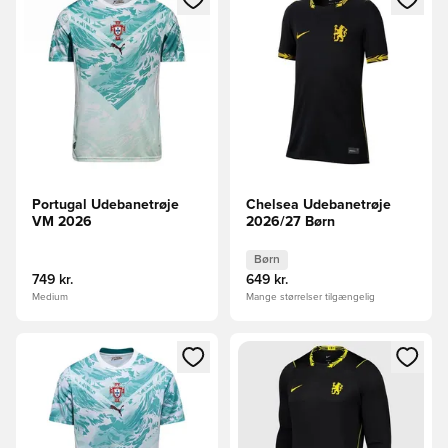
Portugal Udebanetrøje
Chelsea Udebanetrøje
VM 2026
2026/27 Børn
Børn
749 kr.
649 kr.
Medium
Mange størrelser tilgængelig
Åbner en Modal til at logge ind eller tilmelde dig som medle
Åbner en Modal til at logge i