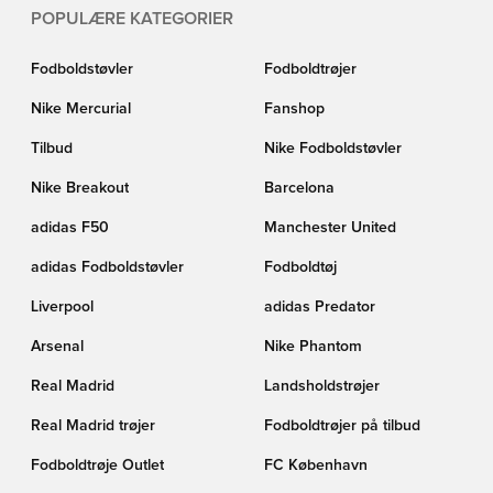
POPULÆRE KATEGORIER
Fodboldstøvler
Fodboldtrøjer
Nike Mercurial
Fanshop
Tilbud
Nike Fodboldstøvler
Nike Breakout
Barcelona
adidas F50
Manchester United
adidas Fodboldstøvler
Fodboldtøj
Liverpool
adidas Predator
Arsenal
Nike Phantom
Real Madrid
Landsholdstrøjer
Real Madrid trøjer
Fodboldtrøjer på tilbud
Fodboldtrøje Outlet
FC København