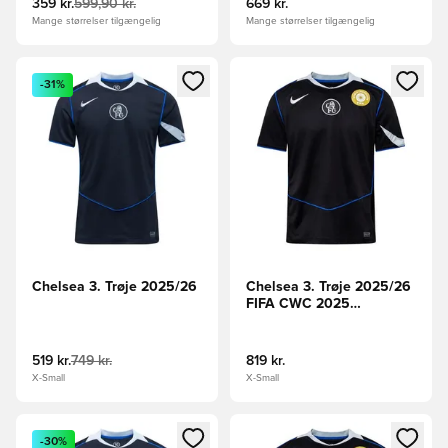
359 kr.
599,90 kr.
669 kr.
Mange størrelser tilgængelig
Mange størrelser tilgængelig
Åbner en Modal til at logge ind eller tilmelde dig som medle
Åbner en Modal til at logge i
-31%
Chelsea 3. Trøje 2025/26
Chelsea 3. Trøje 2025/26
FIFA CWC 2025
Champions Badge
519 kr.
749 kr.
819 kr.
X-Small
X-Small
Åbner en Modal til at logge ind eller tilmelde dig som medle
Åbner en Modal til at logge i
-30%