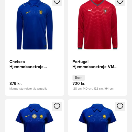
Chelsea
Portugal
Hjemmebanetrøje
Hjemmebanetrøje VM
2026/27 Lange Ærmer
2026 Børn Lange Ærmer
Børn
879 kr.
700 kr.
Mange størrelser tilgængelig
128 cm, 140 cm, 152 cm, 164 cm
Åbner en Modal til at logge ind eller tilmelde dig som medle
Åbner en Modal til at logge i