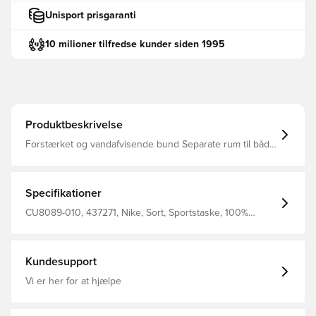
Unisport prisgaranti
10 milioner tilfredse kunder siden 1995
Produktbeskrivelse
Forstærket og vandafvisende bund Separate rum til både
våde og tørre ejendele Kan indeholde op til 95L Måler 71
x 36 x 36 Fremstillet i 100% polyester
Specifikationer
CU8089-010, 437271, Nike, Sort, Sportstaske, 100%
Polyester
Kundesupport
Vi er her for at hjælpe