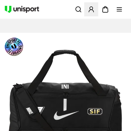
Åbner en Modal til at logge 