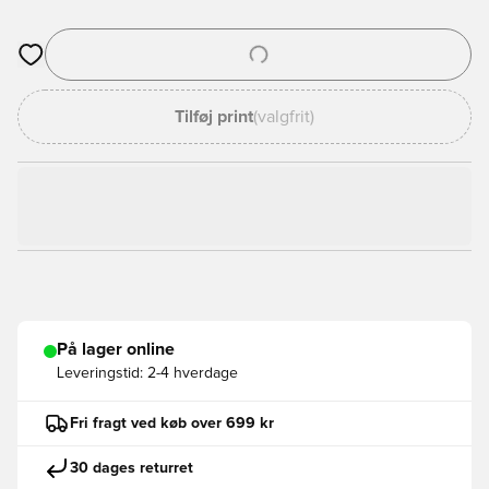
Åbner en Modal til at logge ind eller tilmelde dig som medlem
Tilføj print
(valgfrit)
På lager online
Leveringstid:
2-4 hverdage
Fri fragt ved køb over 699 kr
30 dages returret