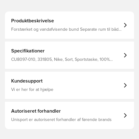
Produktbeskrivelse
Forstærket og vandafvisende bund Separate rum til både
våde og tørre ejendele Sportstasken rummer 41 liter og
måler 53 cm. x 26 cm. x 28 cm. Fremstillet i 100%
polyester
Specifikationer
CU8097-010, 331805, Nike, Sort, Sportstaske, 100%
Polyester
Kundesupport
Vi er her for at hjælpe
Autoriseret forhandler
Unisport er autoriseret forhandler af førende brands