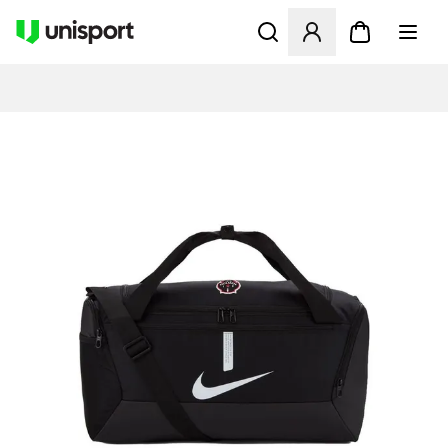
Åbner en Modal til at logge 