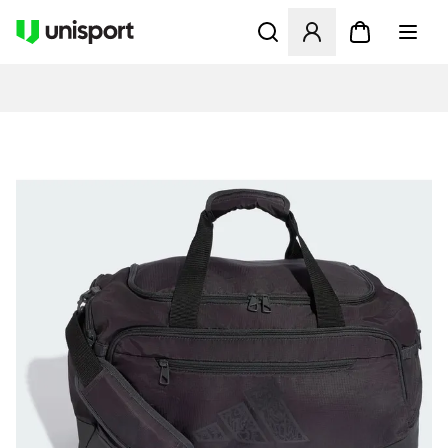
Åbner en Modal til at logge 