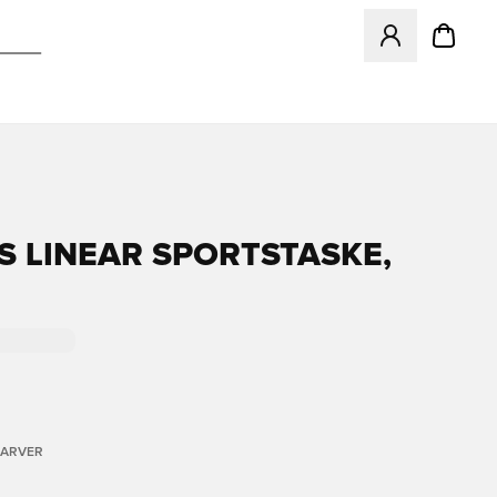
Åbner en Modal ti
S LINEAR SPORTSTASKE,
FARVER