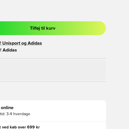
Tilføj til kurv
l til at logge ind eller tilmelde dig som medlem
f
Unisport og
Adidas
f
Adidas
 online
id:
3-4 hverdage
gt ved køb over 699 kr