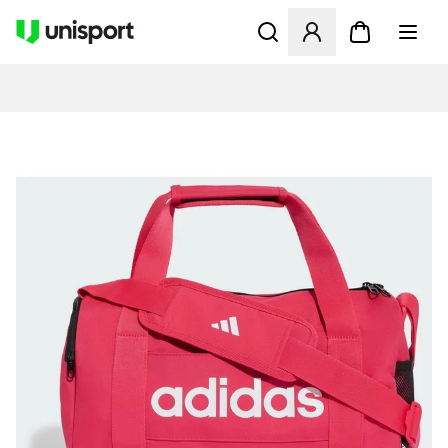
Åbner en Modal til at logge 