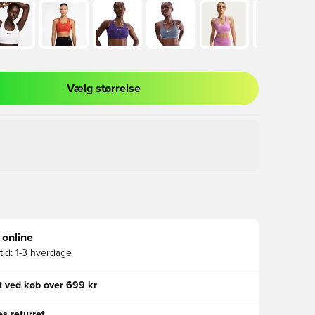
Vælg størrelse
l til at logge ind eller tilmelde dig som medlem
 online
id:
1-3 hverdage
gt ved køb over 699 kr
s returret