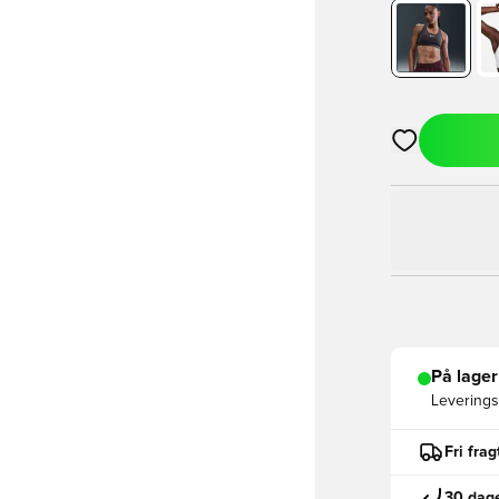
Åbner en Moda
På lager
Leveringst
Fri fra
30 dage