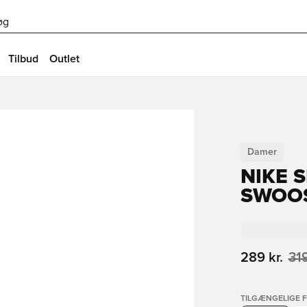
øg
Tilbud
Outlet
Damer
NIKE S
SWOOS
289 kr.
319
TILGÆNGELIGE 