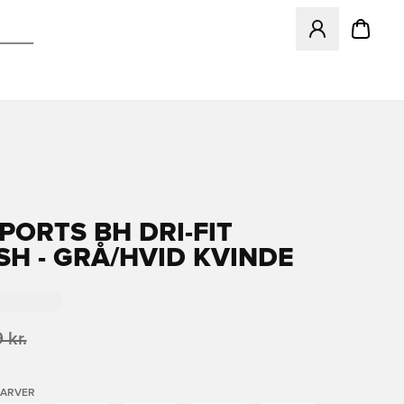
Åbner en Modal ti
PORTS BH DRI-FIT
H - GRÅ/HVID KVINDE
 kr.
FARVER