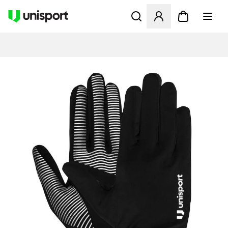
Åbner en Modal til at logge 