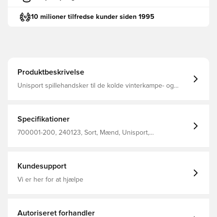
10 milioner tilfredse kunder siden 1995
Produktbeskrivelse
Unisport spillehandsker til de kolde vinterkampe- og
træninger Konstrueret med belægning på indersiden,
som giver et solidt greb på bolden ved indkast Logoet
samt den horisontale belægning er reflekterende, hvilket
gør at du sikkert og effektivt kan ses i mørket Designet
Specifikationer
med stilfuldt Unisport-logo på ydersiden Fremstillet i 85%
polyester og 15% elastan.
700001-200, 240123, Sort, Mænd, Unisport,
Spillehandsker, Voksne
Kundesupport
Vi er her for at hjælpe
Autoriseret forhandler