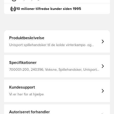
10 milioner tilfredse kunder siden 1995
Produktbeskrivelse
Unisport spillehandsker til de kolde vinterkampe- og
træninger Konstrueret med belægning på indersiden,
som giver et solidt greb på bolden ved indkast Logoet
samt den horisontale belægning er reflekterende, hvilket
gør at du sikkert og effektivt kan ses i mørket Designet
Specifikationer
med stilfuldt Unisport-logo på ydersiden Fremstillet i 85%
polyester og 15% elastan.
700001-200, 240396, Voksne, Spillehandsker, Unisport,
Mænd, Sort
Kundesupport
Vi er her for at hjælpe
Autoriseret forhandler