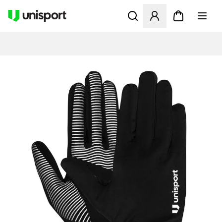
Åbner en Modal til at logge 