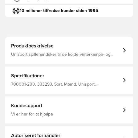
10 milioner tilfredse kunder siden 1995
Produktbeskrivelse
Unisport spillehandsker til de kolde vinterkampe- og
træninger Konstrueret med belægning på indersiden,
som giver et solidt greb på bolden ved indkast Logoet
samt den horisontale belægning er reflekterende, hvilket
gør at du sikkert og effektivt kan ses i mørket Designet
Specifikationer
med stilfuldt Unisport-logo på ydersiden Fremstillet i 85%
polyester og 15% elastan.
700001-200, 333293, Sort, Mænd, Unisport,
Spillehandsker, Voksne
Kundesupport
Vi er her for at hjælpe
Autoriseret forhandler