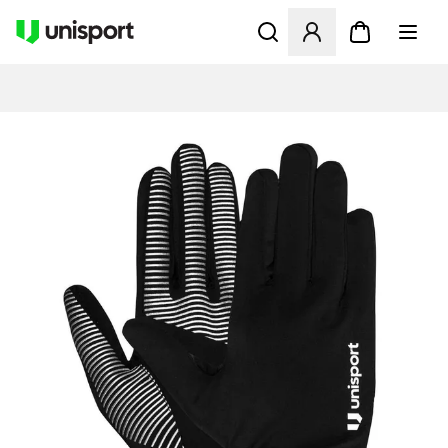
Åbner en Modal til at logge 