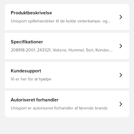
Produktbeskrivelse
Unisport spillehandsker til de kolde vinterkampe- og
træninger Konstrueret med belægning på indersiden,
som giver et solidt greb på bolden ved indkast Fremstillet
i 92% polyester og 8% elastan.
Specifikationer
208918-2001, 243321, Voksne, Hummel, Sort, Kvinder,
Mænd, Spillehandsker, 100% Pl - Knit
Kundesupport
Vi er her for at hjælpe
Autoriseret forhandler
Unisport er autoriseret forhandler af førende brands