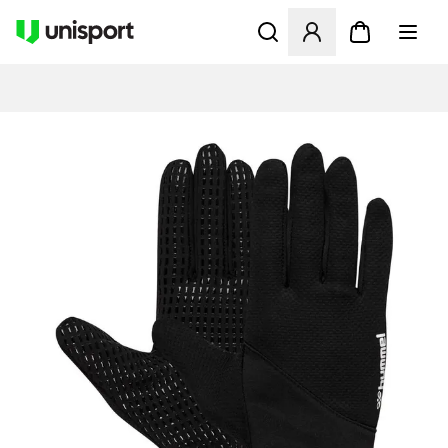
Åbner en Modal til at logge 