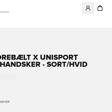
Åbner en Modal ti
OREBÆLT X UNISPORT
EHANDSKER - SORT/HVID
FARVER