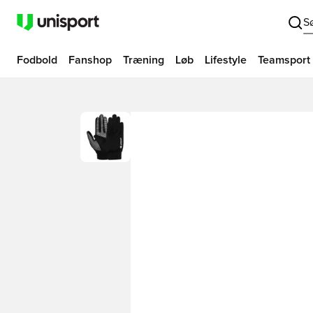
S
Fodbold
Fanshop
Træning
Løb
Lifestyle
Teamsport