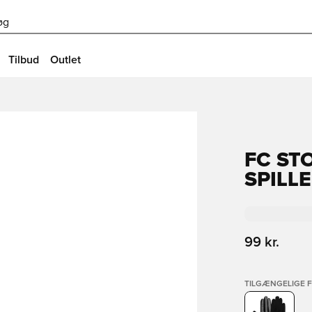
øg
Tilbud
Outlet
FC ST
SPILL
99 kr.
TILGÆNGELIGE 