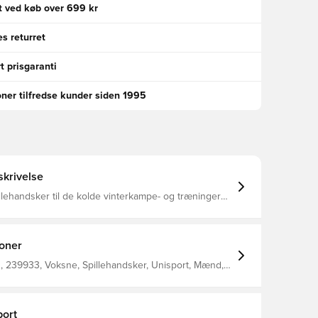
gt ved køb over 699 kr
s returret
t prisgaranti
oner tilfredse kunder siden 1995
krivelse
llehandsker til de kolde vinterkampe- og træninger
med belægning på indersiden, som giver et solidt
st Logoet samt den horisontale
 reflekterende, hvilket gør at du sikkert og effektivt
Unisport-logo på
ioner
ersiden Fremstillet i 85% polyester og 15% elastan.
 239933, Voksne, Spillehandsker, Unisport, Mænd,
ort