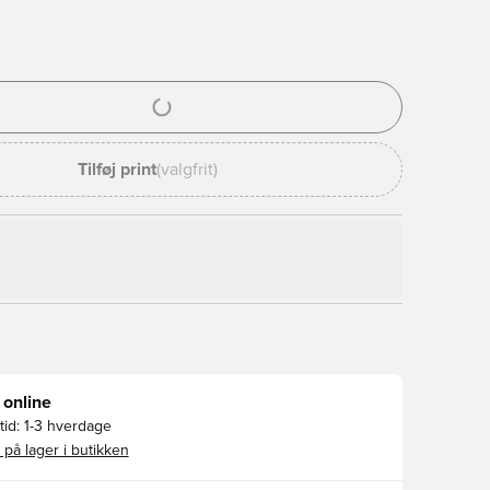
l til at logge ind eller tilmelde dig som medlem
Tilføj print
(valgfrit)
 online
id:
1-3 hverdage
 på lager i butikken