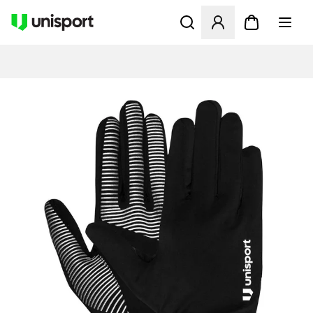
Åbner en Modal til at logge 