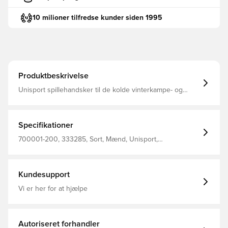
10 milioner tilfredse kunder siden 1995
Produktbeskrivelse
Unisport spillehandsker til de kolde vinterkampe- og
træninger Konstrueret med belægning på indersiden,
som giver et solidt greb på bolden ved indkast Logoet
samt den horisontale belægning er reflekterende, hvilket
gør at du sikkert og effektivt kan ses i mørket Designet
Specifikationer
med stilfuldt Unisport-logo på ydersiden Fremstillet i 85%
polyester og 15% elastan.
700001-200, 333285, Sort, Mænd, Unisport,
Spillehandsker, Voksne
Kundesupport
Vi er her for at hjælpe
Autoriseret forhandler