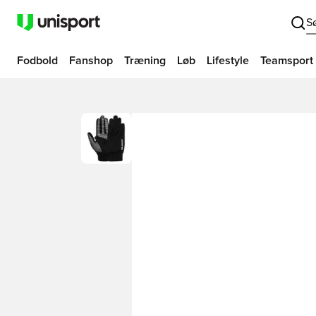
S
Fodbold
Fanshop
Træning
Løb
Lifestyle
Teamsport