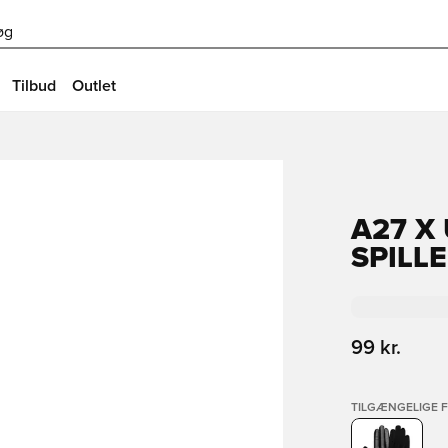
øg
Tilbud
Outlet
A27 X
SPILL
99 kr.
TILGÆNGELIGE 