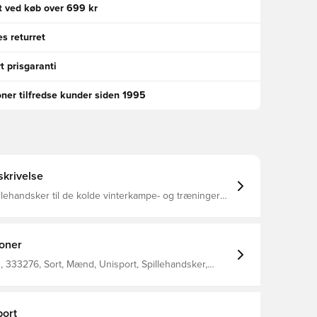
gt ved køb over 699 kr
s returret
t prisgaranti
oner tilfredse kunder siden 1995
krivelse
llehandsker til de kolde vinterkampe- og træninger
med belægning på indersiden, som giver et solidt
st Logoet samt den horisontale
 reflekterende, hvilket gør at du sikkert og effektivt
Unisport-logo på
ioner
ersiden Fremstillet i 85% polyester og 15% elastan.
 333276, Sort, Mænd, Unisport, Spillehandsker,
ort