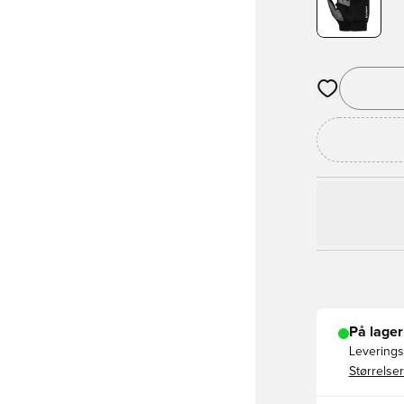
Åbner en Moda
På lager
Leveringst
Størrelser