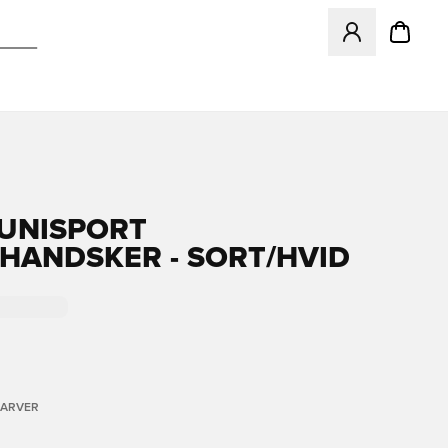
Åbner en Modal ti
 UNISPORT
EHANDSKER - SORT/HVID
FARVER