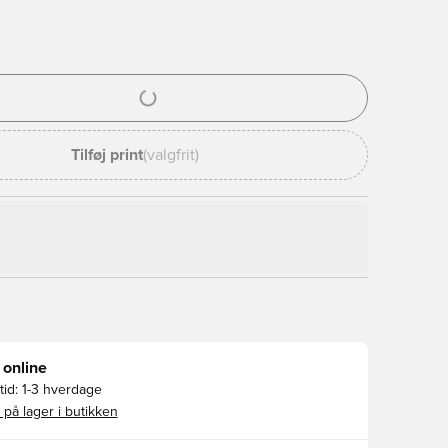
l til at logge ind eller tilmelde dig som medlem
Tilføj print
(valgfrit)
 online
id:
1-3 hverdage
 på lager i butikken