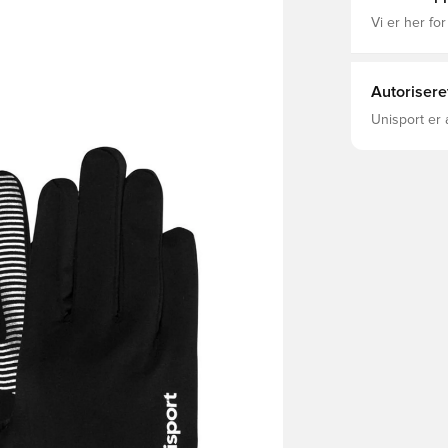
Vi er her for
Autorisere
Unisport er 