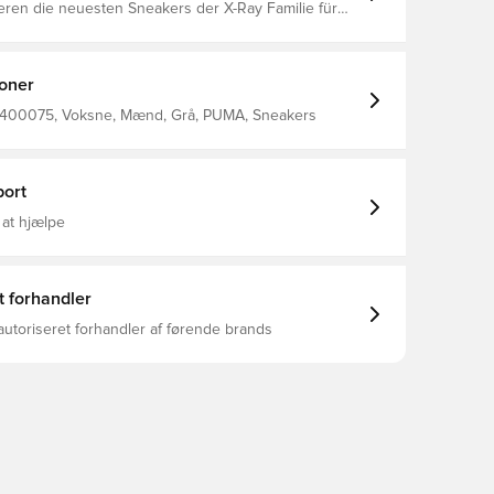
eren die neuesten Sneakers der X-Ray Familie für
modernen Streetstyle und langlebigen Komfort. Sie
vorgeformte, leichte IMEVA-Zwischensohle und ein
aterial mit Colour Blocking-Details. Regular Fit
Flach Zehentyp: Abgerundet Schnürung PUMA
ioner
ils Obermaterial: Synthetik, Leder; Futter: Textil;
: Textil; Zwischensohle: CMEVA; Laufsohle: Gummi
400075, Voksne, Mænd, Grå, PUMA, Sneakers
ort
 at hjælpe
t forhandler
autoriseret forhandler af førende brands