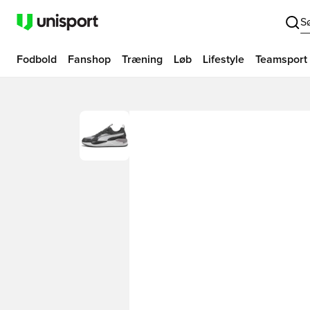
S
Fodbold
Fanshop
Træning
Løb
Lifestyle
Teamsport