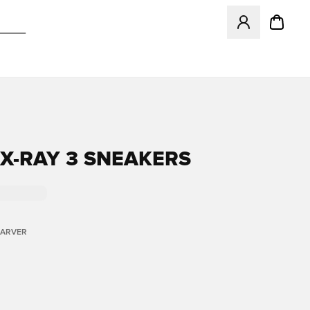
Åbner en Modal ti
X-RAY 3 SNEAKERS
FARVER