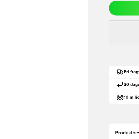
Fri fra
30 dage
10 mili
Produktbes