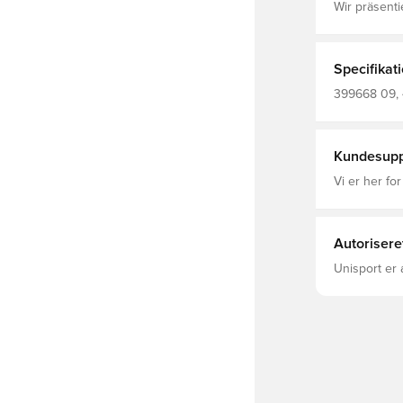
Wir präsenti
ultimativen 
haben eine 
markantes Oberm
Absatzart: 
Specifikat
Branding-Deta
Einlegesohle
399668 09, 
Kundesupp
Vi er her for
Autorisere
Unisport er 