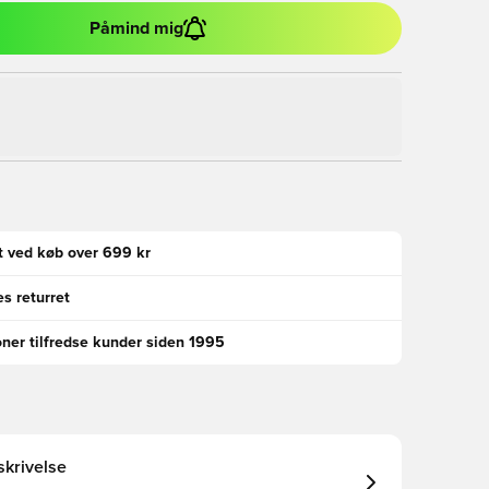
Påmind mig
gt ved køb over 699 kr
s returret
oner tilfredse kunder siden 1995
krivelse