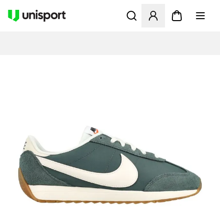
Åbner en Modal til at logge 