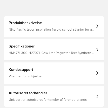
Produktbeskrivelse
Nike Pacific tager inspiration fra old-school-stilarter for at
give dig en ny slags lavprofilet look. Læder og ruskind er
toppet med et puffet Swoosh-logo, og en sildebenssål
med fleksible riller tilføjer en 70'er-stemning med et twist.
Læder og ruskind skaber et lagdelt look, der holder Bred
Specifikationer
kraveåbning fanger proportionerne af 70'ernes løbestil
Sildebensgummisål med fleksible riller giver greb fra hæl
HM4771-300, 427071, Cow Lthr Polyester Text Synthetic
til tå Puffet Swoosh-logo Mellemsål i skum
Leather, Voksne, Syntetisk, Nike, Kvinder, Sneakers, Grøn
Kundesupport
Vi er her for at hjælpe
Autoriseret forhandler
Unisport er autoriseret forhandler af førende brands